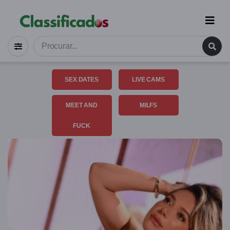
SEX DATES
LIVE CAMS
MEET AND
MILFS
FUCK