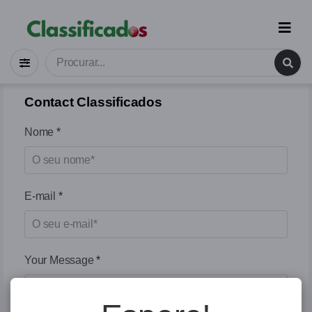
Contact Classificados
Nome
*
E-mail
*
Your Message
*